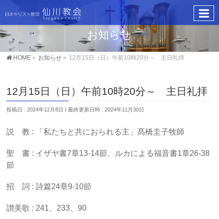
お知らせ
HOME
»
お知らせ
»
12月15日（日）午前10時20分～ 主日礼拝
12月15日（日）午前10時20分～ 主日礼拝
投稿日 : 2024年12月8日
最終更新日時 : 2024年11月30日
説 教 : 「私たちと共におられる主」髙橋圭子牧師
聖 書 : イザヤ書7章13-14節、ルカによる福音書1章26-38
節
招 詞 : 詩篇24章9-10節
讃美歌 : 241、233、90