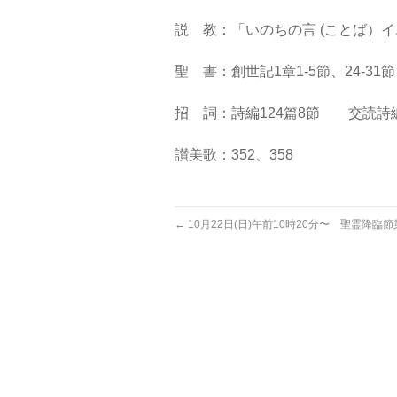
説 教：「いのちの言 (ことば）
聖 書：創世記1章1-5節、24-31
招 詞：詩編124篇8節 交読詩編：
讃美歌：352、358
←
10月22日(日)午前10時20分〜 聖霊降臨節