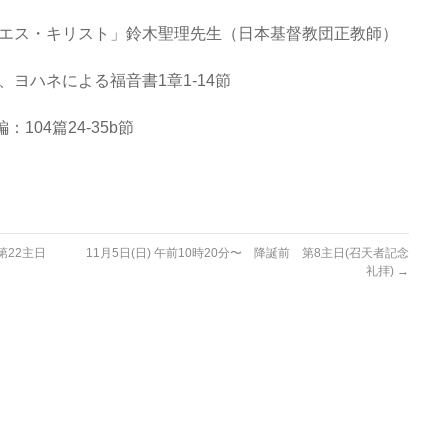
イエス・キリスト」鈴木聖理先生（日本基督教団正教師）
節、ヨハネによる福音書1章1-14節
104篇24-35b節
第22主日
11月5日(日) 午前10時20分〜 降誕前 第8主日(召天者記念
礼拝)
→