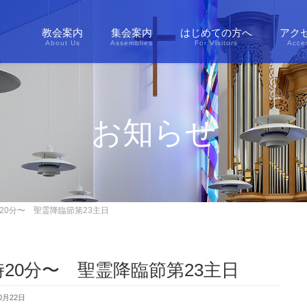
教会案内
集会案内
はじめての方へ
アク
About Us
Assemblies
For Visitors
Acce
お知らせ
0時20分〜 聖霊降臨節第23主日
0時20分〜 聖霊降臨節第23主日
0月22日