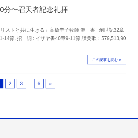
0時20分〜召天者記念礼拝
リストと共に生きる」髙橋圭子牧師 聖 書 : 創世記32章
14節. 招 詞 : イザヤ書40章9-11節 讃美歌：579,513,90
この記事を読む
2
3
…
6
»