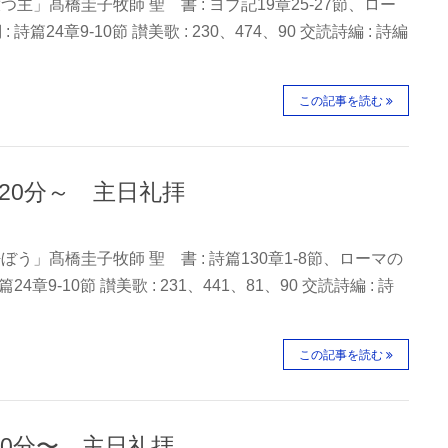
主」髙橋圭子牧師 聖 書 : ヨブ記19章25-27節、ロー
詩篇24章9-10節 讃美歌 : 230、474、90 交読詩編 : 詩編
この記事を読む
時20分～ 主日礼拝
ぼう」髙橋圭子牧師 聖 書 : 詩篇130章1-8節、ローマの
24章9-10節 讃美歌 : 231、441、81、90 交読詩編 : 詩
この記事を読む
時20分〜 主日礼拝