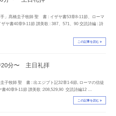
手」髙橋圭子牧師 聖 書 : イザヤ書53章8-11節、ローマ
ヤ書40章9-11節 讃美歌 : 387、571、90 交読詩編 : 詩
この記事を読む
0時20分〜 主日礼拝
子牧師 聖 書 : 出エジプト記32章1-6節, ローマの信徒
40章9-11節 讃美歌 :208,529,90 交読詩編12 …
この記事を読む