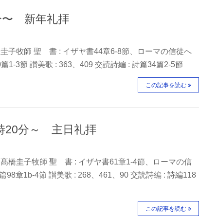
0分〜 新年礼拝
圭子牧師 聖 書 : イザヤ書44章6-8節、ローマの信徒へ
篇1-3節 讃美歌 : 363、409 交読詩編 : 詩篇34篇2-5節
この記事を読む
0時20分～ 主日礼拝
髙橋圭子牧師 聖 書 : イザヤ書61章1-4節、ローマの信
8章1b-4節 讃美歌 : 268、461、90 交読詩編 : 詩編118
この記事を読む