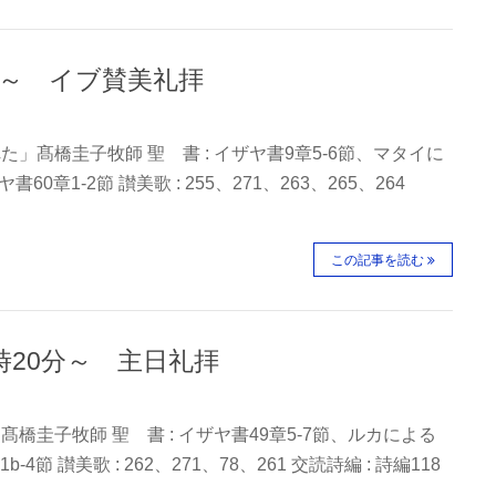
時～ イブ賛美礼拝
た」髙橋圭子牧師 聖 書 : イザヤ書9章5-6節、マタイに
書60章1-2節 讃美歌 : 255、271、263、265、264
この記事を読む
0時20分～ 主日礼拝
髙橋圭子牧師 聖 書 : イザヤ書49章5-7節、ルカによる
b-4節 讃美歌 : 262、271、78、261 交読詩編 : 詩編118