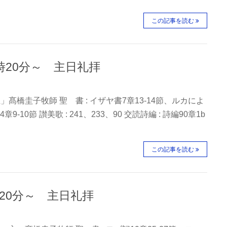
この記事を読む
0時20分～ 主日礼拝
」髙橋圭子牧師 聖 書 : イザヤ書7章13-14節、ルカによ
章9-10節 讃美歌 : 241、233、90 交読詩編 : 詩編90章1b
この記事を読む
時20分～ 主日礼拝