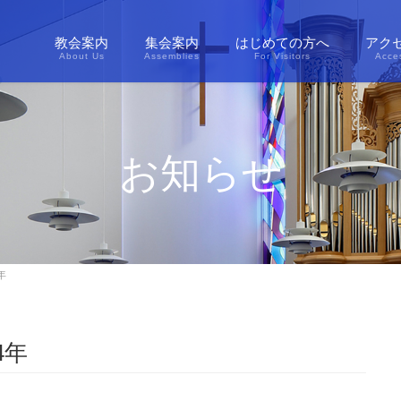
教会案内
集会案内
はじめての方へ
アク
About Us
Assemblies
For Visitors
Acce
お知らせ
年
4年