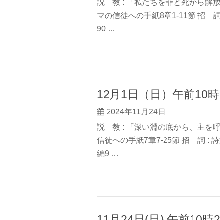
説 教 : 「私たちを罪と死から解放つ
マの信徒への手紙8章1-11節 招 詞 : 
90 …
12月1日（日）午前10
2024年11月24日
説 教 : 「深い淵の底から、主を呼
信徒への手紙7章7-25節 招 詞 : 詩篇
編9 …
11月24日(日) 午前10