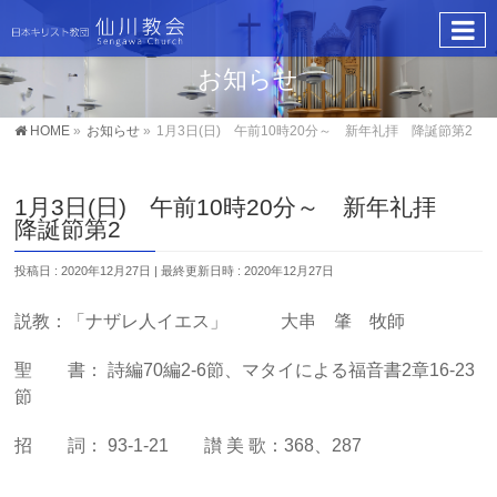
お知らせ
HOME
»
お知らせ
»
1月3日(日) 午前10時20分～ 新年礼拝 降誕節第2
1月3日(日) 午前10時20分～ 新年礼拝
降誕節第2
投稿日 : 2020年12月27日
最終更新日時 : 2020年12月27日
説教：「ナザレ人イエス」 大串 肇 牧師
聖 書： 詩編70編2-6節、マタイによる福音書2章16-23
節
招 詞： 93-1-21 讃 美 歌：368、287