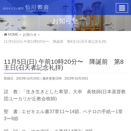
お知らせ
HOME
»
お知らせ
»
11月5日(日) 午前10時20分〜 降誕前 第8主日(召天者記念礼拝)
11月5日(日) 午前10時20分〜 降誕前 第8
主日(召天者記念礼拝)
投稿日 : 2023年10月29日
最終更新日時 : 2023年10月29日
説 教 : 「生き生きとした希望」大串 眞牧師(日本基督教
団ユーカリが丘教会牧師)
聖 書 : エゼキエル書37章11〜14節. ペテロの手紙一1章
3〜9節