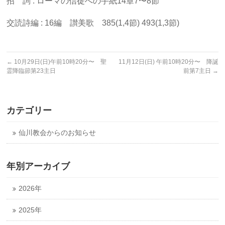
招 詞 : ローマの信徒への手紙14章7〜8節
交読詩編 : 16編 讃美歌 385(1,4節) 493(1,3節)
←
10月29日(日)午前10時20分〜 聖
11月12日(日) 午前10時20分〜 降誕
霊降臨節第23主日
前第7主日
→
カテゴリー
仙川教会からのお知らせ
年別アーカイブ
2026年
2025年