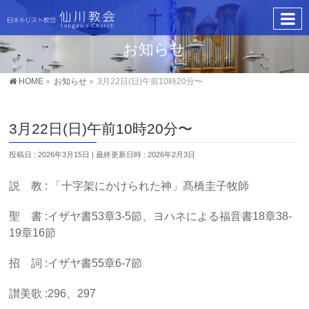
お知らせ
HOME
»
お知らせ
»
3月22日(日)午前10時20分〜
3月22日(日)午前10時20分〜
投稿日 : 2026年3月15日
最終更新日時 : 2026年2月3日
説 教 : 「十字架にかけられた神」髙橋圭子牧師
聖 書 :イザヤ書53章3-5節、ヨハネによる福音書18章38-
19章16節
招 詞 :イザヤ書55章6-7節
讃美歌 :296、297